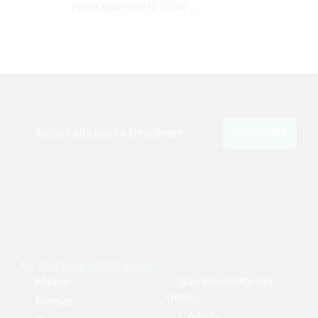
partecipazione di Studi ...
Iscriviti alla nostra Newsletter
ISCRIVITI
Le sedi delle nostre scuole
Milano
San Benedetto del
Tronto
Firenze
L'Aquila