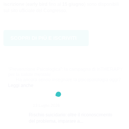
iscrizione
(
early bird
fino al
15 giugno
) sono disponibili
sul sito ufficiale del Congresso.
SCOPRI DI PIÙ E ISCRIVITI
Navigazione
“Prevenzione Psicologica”: la campagna di inTHERAPY
per la salute mentale
articoli
Ha ancora senso insegnare la psicopatologia oggi?
Leggi anche
13 Luglio 2026
Rischio suicidario: oltre il riconoscimento
del problema, imparare a...