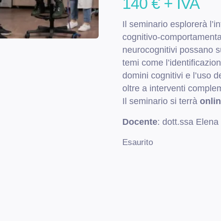
140
€
+ IVA
Il seminario esplorerà l’
cognitivo-comportamental
neurocognitivi possano su
temi come l’identificazion
domini cognitivi e l’uso d
oltre a interventi complem
Il seminario si terrà
onli
Docente
: dott.ssa Elena
Esaurito