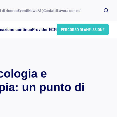
i di ricerca
Eventi
News
FAQ
Contatti
Lavora con noi
mazione continua
Provider ECM
PERCORSO DI AMMISSIONE
cologia e
pia: un punto di