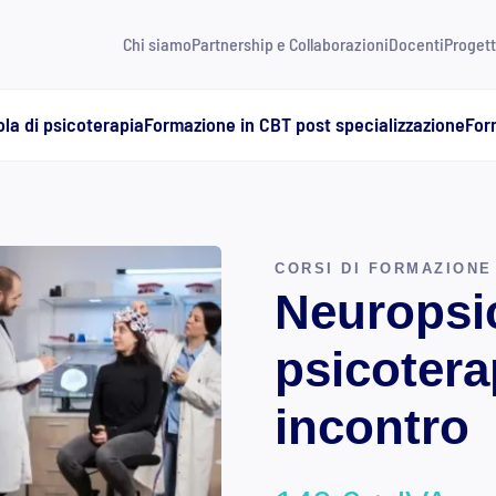
Chi siamo
Partnership e Collaborazioni
Docenti
Progett
la di psicoterapia
Formazione in CBT post specializzazione
For
CORSI DI FORMAZIONE
Neuropsi
psicotera
incontro