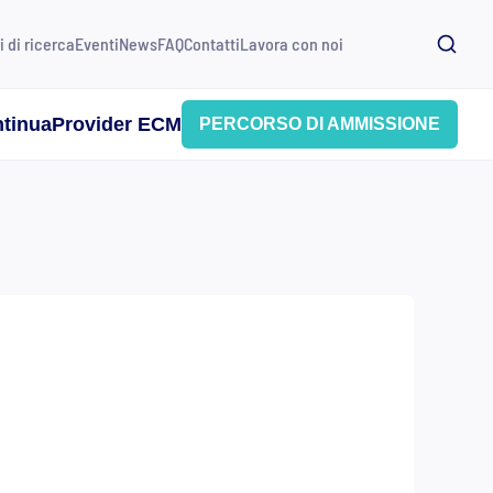
i di ricerca
Eventi
News
FAQ
Contatti
Lavora con noi
tinua
Provider ECM
PERCORSO DI AMMISSIONE