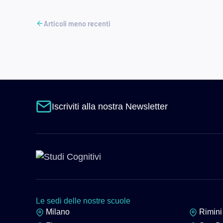
Articoli meno recenti
Navigazione
articoli
Iscriviti alla nostra Newsletter
Le sedi delle nostre scuole
Milano
Rimini