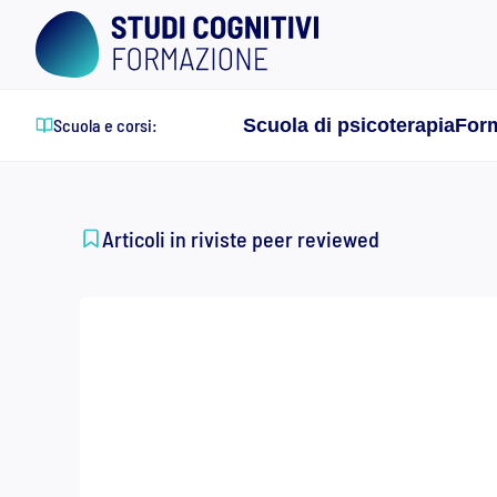
Skip
to
content
Scuola e corsi:
Scuola di psicoterapia
Form
Articoli in riviste peer reviewed