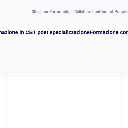
Chi siamo
Partnership e Collaborazioni
Docenti
Progett
azione in CBT post specializzazione
Formazione con