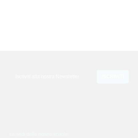
Tutte
Articoli in riviste peer reviewed
Capitoli libri
Iscriviti alla nostra Newsletter
ISCRIVITI
Le sedi delle nostre scuole