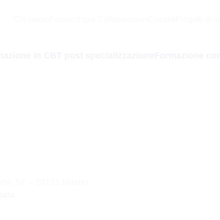
Chi siamo
Partnership e Collaborazioni
Docenti
Progetti di r
azione in CBT post specializzazione
Formazione con
rte, 57 – 20121 Milano
tata