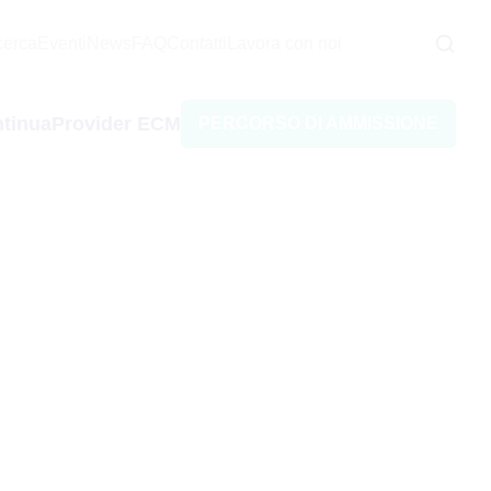
icerca
Eventi
News
FAQ
Contatti
Lavora con noi
tinua
Provider ECM
PERCORSO DI AMMISSIONE