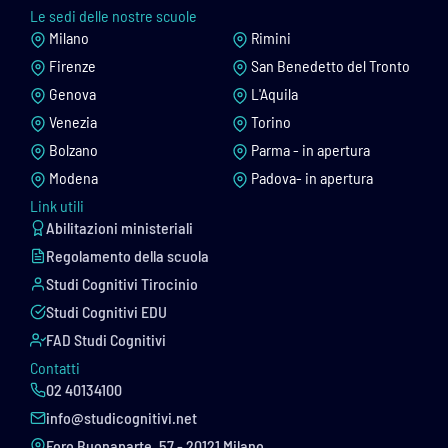
Le sedi delle nostre scuole
Milano
Rimini
Firenze
San Benedetto del Tronto
Genova
L'Aquila
Venezia
Torino
Bolzano
Parma - in apertura
Modena
Padova- in apertura
Link utili
Abilitazioni ministeriali
Regolamento della scuola
Studi Cognitivi Tirocinio
Studi Cognitivi EDU
FAD Studi Cognitivi
Contatti
02 40134100
info@studicognitivi.net
Foro Buonaparte, 57 - 20121 Milano