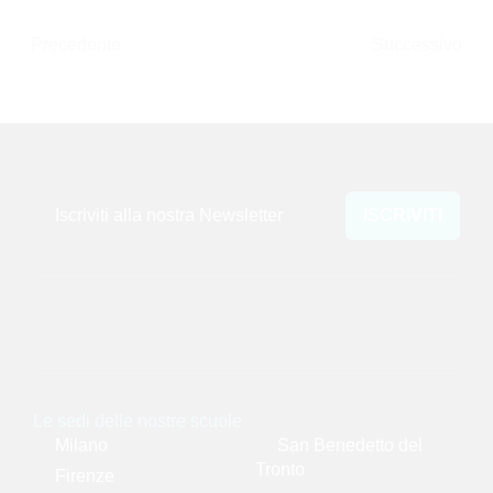
Precedente
Successivo
Iscriviti alla nostra Newsletter
ISCRIVITI
Le sedi delle nostre scuole
Milano
San Benedetto del
Tronto
Firenze