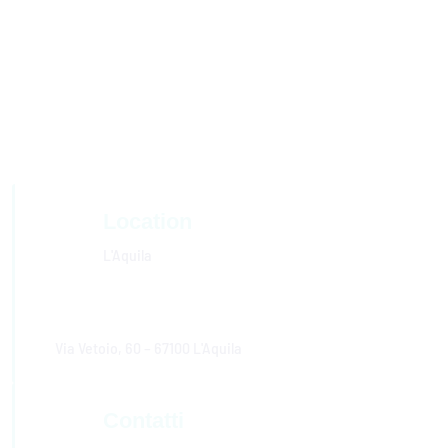
scrittura di articoli scientifici; l’assistere ai gruppi
clinici di skill training o alla psicodiagnostica e
l’organizzazione di congressi e tante altre attività.
Location
L'Aquila
Via Vetoio, 60 – 67100 L'Aquila
Contatti