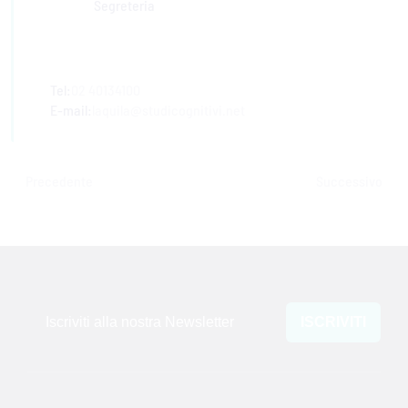
Segreteria
Tel:
02 40134100
E-mail:
laquila@studicognitivi.net
Precedente
Successivo
Iscriviti alla nostra Newsletter
ISCRIVITI