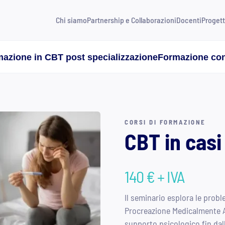
Chi siamo
Partnership e Collaborazioni
Docenti
Progett
azione in CBT post specializzazione
Formazione con
CORSI DI FORMAZIONE
CBT in casi 
140
€
+ IVA
Il seminario esplora le prob
Procreazione Medicalmente As
supporto psicologico fin dal