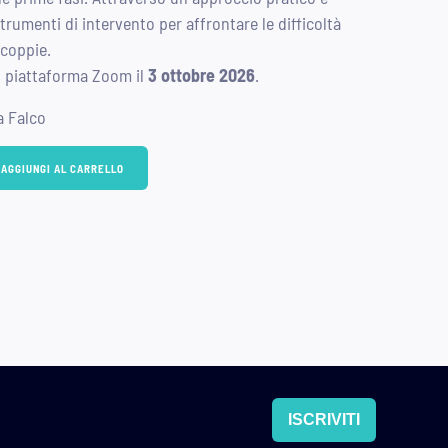
trumenti di intervento per affrontare le difficoltà
 coppie.
 piattaforma Zoom il
3 ottobre 2026
.
a Falco
AGGIUNGI AL CARRELLO
ISCRIVITI