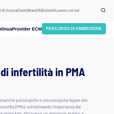
i di ricerca
Eventi
News
FAQ
Contatti
Lavora con noi
tinua
Provider ECM
PERCORSO DI AMMISSIONE
di infertilità in PMA
lematiche psicologiche e sessuologiche legate alla
sistita (PMA), sottolineando l’importanza del
le prime fasi. Attraverso un approccio pratico e