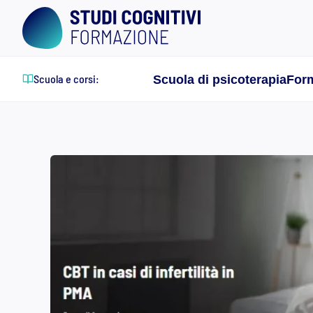
Skip
to
content
Scuola e corsi:
Scuola di psicoterapia
Form