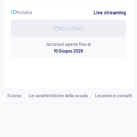
Live streaming
Modalità
REGISTRATI
Iscrizioni aperte fino al
10 Giugno 2026
Il corso
Le caratteristiche della scuola
Location e contatti
Valeria Valbusa
Responsabile di Sede della scuola di specializzazione di
Venezia di Studi Cognitivi