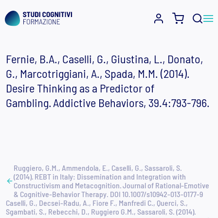
Skip
to
Fernie, B.A., Caselli, G., Giustina, L., Donato,
content
G., Marcotriggiani, A., Spada, M.M. (2014).
Desire Thinking as a Predictor of
Gambling. Addictive Behaviors, 39.4:793-796.
Navigazione
Ruggiero, G.M., Ammendola, E., Caselli, G., Sassaroli, S.
(2014). REBT in Italy: Dissemination and Integration with
articoli
Constructivism and Metacognition. Journal of Rational-Emotive
& Cognitive-Behavior Therapy. DOI 10.1007/s10942-013-0177-9
Caselli, G., Decsei-Radu, A., Fiore F., Manfredi C., Querci, S.,
Sgambati, S., Rebecchi, D., Ruggiero G.M., Sassaroli, S. (2014).