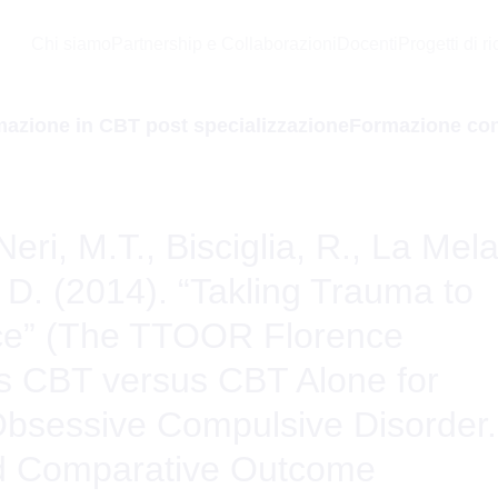
Chi siamo
Partnership e Collaborazioni
Docenti
Progetti di r
azione in CBT post specializzazione
Formazione con
eri, M.T., Bisciglia, R., La Mela
, D. (2014). “Takling Trauma to
e” (The TTOOR Florence
lus CBT versus CBT Alone for
 Obsessive Compulsive Disorder.
ed Comparative Outcome