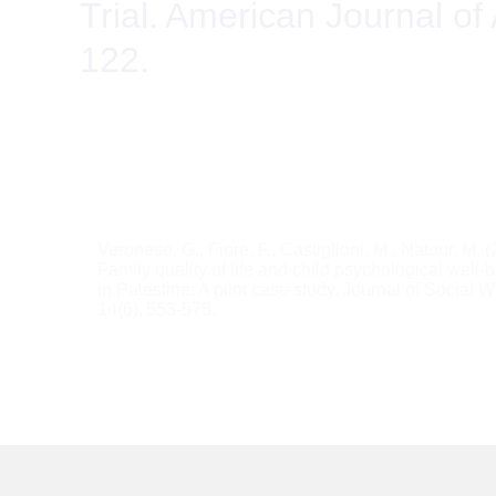
Trial. American Journal of
122.
Navigazione
Veronese, G., Fiore, F., Castiglioni, M., Natour, M. (
Family quality of life and child psychological well-
articoli
in Palestine: A pilot case study. Journal of Social W
14(6), 553-575.