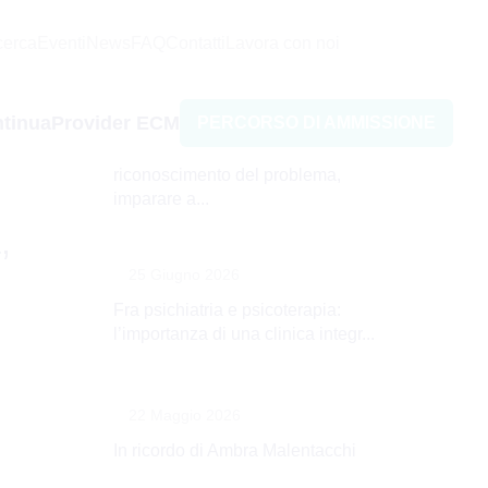
Leggi anche
icerca
Eventi
News
FAQ
Contatti
Lavora con noi
13 Luglio 2026
tinua
Provider ECM
PERCORSO DI AMMISSIONE
Rischio suicidario: oltre il
riconoscimento del problema,
imparare a...
,
25 Giugno 2026
Fra psichiatria e psicoterapia:
l’importanza di una clinica integr...
22 Maggio 2026
In ricordo di Ambra Malentacchi