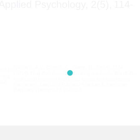
 Applied Psychology, 2(5), 114-
Nikčević, A.V., Caselli, G., Green, D., Spada, M.M.
2014).
(2014). Negative recurrent thinking a a moderator of the
being
relatioship between perceived stress and depressive
ork,
symptoms. Journal of Rational-Emotive & Cognitive
Behavior Therapy, 32, 248-256.