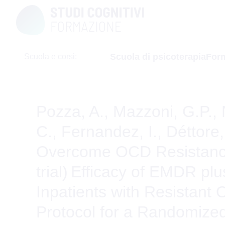
Skip
to
content
Scuola di psicoterapia
Form
Scuola e corsi:
Pozza, A., Mazzoni, G.P., N
C., Fernandez, I., Déttore
Overcome OCD Resistanc
trial) Efficacy of EMDR p
Inpatients with Resistant
Protocol for a Randomiz