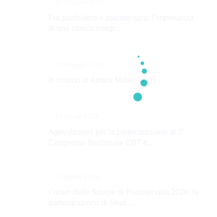
25 Giugno 2026
Fra psichiatria e psicoterapia: l’importanza
di una clinica integr...
22 Maggio 2026
In ricordo di Ambra Malentacchi
28 Aprile 2026
Agevolazioni per la partecipazione al 3°
Congresso Nazionale CBT-It...
22 Aprile 2026
Forum delle Scuole di Psicoterapia 2026: la
partecipazione di Studi ...