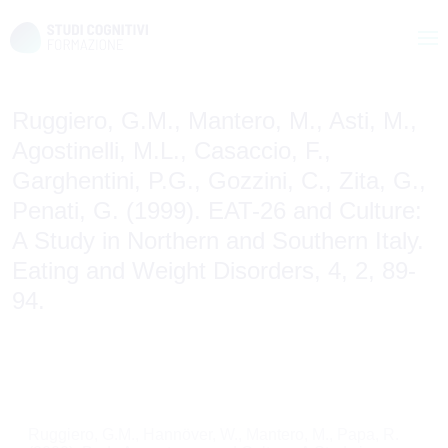
Skip
to
Ruggiero, G.M., Mantero, M., Asti, M.,
content
Agostinelli, M.L., Casaccio, F.,
Garghentini, P.G., Gozzini, C., Zita, G.,
Penati, G. (1999). EAT-26 and Culture:
A Study in Northern and Southern Italy.
Eating and Weight Disorders, 4, 2, 89-
94.
Navigazione
Ruggiero, G.M., Hannöver, W., Mantero, M., Papa, R.