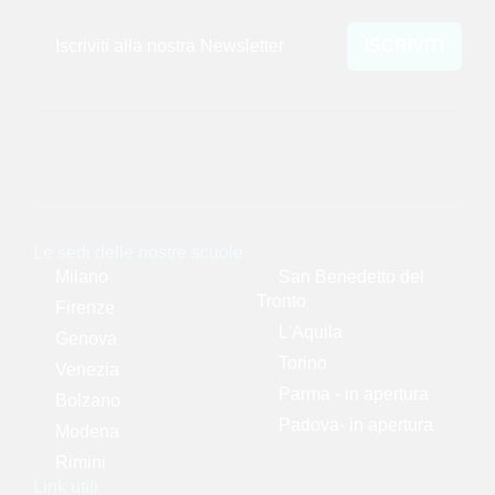
Iscriviti alla nostra Newsletter
ISCRIVITI
Le sedi delle nostre scuole
Milano
San Benedetto del
Tronto
Firenze
L'Aquila
Genova
Torino
Venezia
Parma - in apertura
Bolzano
Padova- in apertura
Modena
Rimini
Link utili