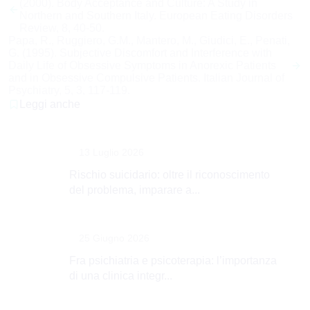
(2000). Body Acceptance and Culture: A Study in
articoli
Northern and Southern Italy. European Eating Disorders
Review, 8, 40-50.
Papa, R., Ruggiero, G.M., Mantero, M., Giudici, E., Penati,
G. (1995). Subjective Discomfort and Interference with
Daily Life of Obsessive Symptoms in Anorexic Patients
and in Obsessive Compulsive Patients. Italian Journal of
Psychiatry, 5, 3, 117-119.
Leggi anche
13 Luglio 2026
Rischio suicidario: oltre il riconoscimento
del problema, imparare a...
25 Giugno 2026
Fra psichiatria e psicoterapia: l’importanza
di una clinica integr...