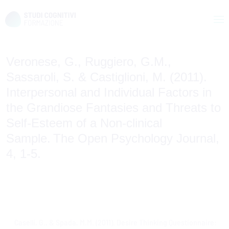
Skip
to
Veronese, G., Ruggiero, G.M.,
content
Sassaroli, S. & Castiglioni, M. (2011).
Interpersonal and Individual Factors in
the Grandiose Fantasies and Threats to
Self-Esteem of a Non-clinical
Sample. The Open Psychology Journal,
4, 1-5.
Caselli, G., & Spada, M.M. (2011). Desire Thinking Questionnaire:
Navigazione