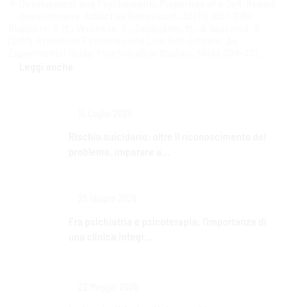
Development and Psychometric Properties of a Self-Report
articoli
Questionnaire. Addictive Behaviours, 36 (11), 1061-1067.
Ruggiero, G.M., Veronese, G., Castiglioni, M., & Sassaroli, S.
(2011). Grandiose Fantasies and Low Self-Esteem: An
Experimental Study. Psychological Studies, 56(4), 368-372.
Leggi anche
13 Luglio 2026
Rischio suicidario: oltre il riconoscimento del
problema, imparare a...
25 Giugno 2026
Fra psichiatria e psicoterapia: l’importanza di
una clinica integr...
22 Maggio 2026