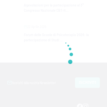
Agevolazioni per la partecipazione al 3°
Congresso Nazionale CBT-It...
22 Aprile 2026
Forum delle Scuole di Psicoterapia 2026: la
partecipazione di Studi ...
Iscriviti alla nostra Newsletter
ISCRIVITI