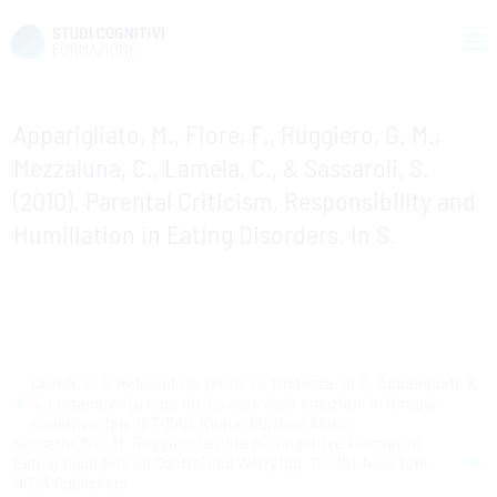
Skip
to
Apparigliato, M., Fiore, F., Ruggiero, G. M.,
content
Mezzaluna, C., Lamela, C., & Sassaroli, S.
(2010). Parental Criticism, Responsibility and
Humiliation in Eating Disorders. In S.
Navigazione
Caselli, G. & Rebecchi D. (2011). La tristezza. In M. Apparigliato &
S. Lissandron (a cura di), La cura delle emozioni in terapia
articoli
cognitiva, (pp. 127-150). Roma: Edizioni Alpes
Sassaroli & G. M. Ruggiero (a cura di), Cognitive Therapy of
Eating Disorders on Control and Worry (pp. 73-85). New York:
NOVA Publishers